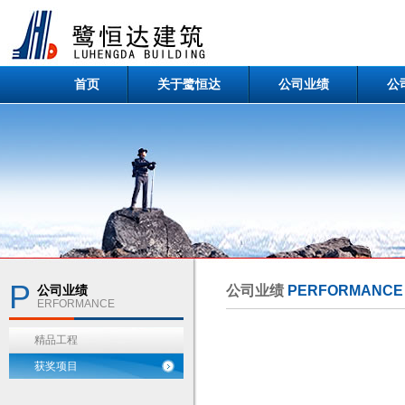
首页
关于鹭恒达
公司业绩
公
P
公司业绩
公司业绩
PERFORMANCE
ERFORMANCE
精品工程
获奖项目