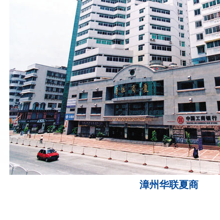
漳州华联夏商