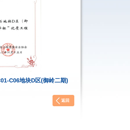
1-C06地块D区(御岭二期)
返回