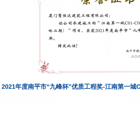
2021年度南平市“九峰杯”优质工程奖-江南第一城C0